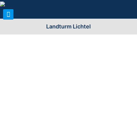
Landturm Lichtel
Allgemeine Infos zum Turm:
Name (n) der Warte:
Landturm Lichtel
Stadt/Gemeinde:
97993 Creglingen, OT Lichtel
Landkreis/Region:
Main-Tauber-Kreis (TBB, MGH)
Bezirk/Land/Kanton:
Stuttgart; Baden-Württemberg
Standort
An der L1020 ca. 1,3km westlich
(Berg/Straße):
von Lichtel
Höhe über n.N.
460m
GPS-Daten:
49° 24’ 43.17” N und 10° 01’ 46.28”
E