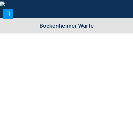
Bockenheimer Warte
Allgemeine Infos zum Turm:
Name (n) der Warte:
Bockenheimer Warte
Stadt/Gemeinde:
60325 Frankfurt/Main, Stadtteil
Bockenheim
Landkreis/Region:
Stadt Frankfurt (F)
Bezirk/Land/Kanton:
Darmstadt; Hessen
Standort
An der Kreuzung
(Berg/Straße):
Bockenheimer Landstraße /
Gräfestraße / Adalbertstraße
Höhe über n.N.
103m