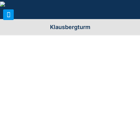
Klausbergturm
Allgemeine Infos zum Turm:
Name (n) der Warte:
Klausbergturm, Klausbergwarte,
Galgenberger Warte
Stadt/Gemeinde:
37242 Bad Sooden-Allendorf,
Stadtteil Allendorf
Landkreis/Region:
Werra-Meißner-Kreis (ESW, WIZ)
Bezirk/Land/Kanton:
Kassel; Hessen
Standort
Auf dem Klausberg
(Berg/Straße):
Höhe über n.N.
285m