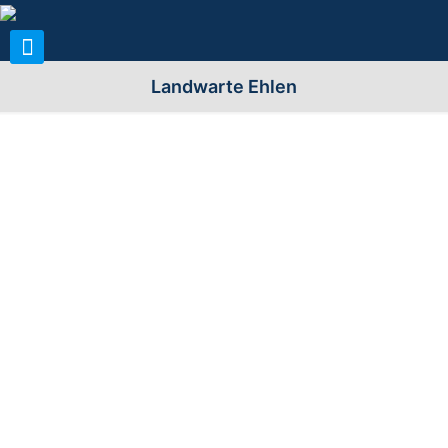
Landwarte Ehlen
Allgemeine Infos zum Turm:
Name (n) der Warte:
Landwarte Ehlen
Stadt/Gemeinde:
34317 Habichtswald, OT Ehlen
Landkreis/Region:
Landkreis Kassel (KS, HOG, WOH)
Bezirk/Land/Kanton:
Kassel; Hessen
Standort
Ecke "An der Warte" / "Danziger
(Berg/Straße):
Straße"
Höhe über n.N.
341m
GPS-Daten:
51° 19’ 42.89” N und 9° 18’ 26.36”
E