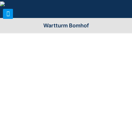
Wartturm Bomhof
Allgemeine Infos zum Turm:
Name (n) der Warte:
Wartturm Bomhof
Stadt/Gemeinde:
37170 Uslar, OT Vahle
Landkreis/Region:
Landkreis Northeim (NOM, EIN,
GAN)
Bezirk/Land/Kanton:
Braunschweig (ehemalig);
Niedersachsen
Standort
Im Solling im Tal des
(Berg/Straße):
Mallihagenbaches ca 3km
nordöstlich von Vahle
Höhe über n.N.
320m