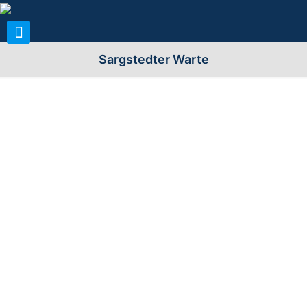
Sargstedter Warte
Allgemeine Infos zum Turm:
Name (n) der Warte:
Sargstedter Warte
Stadt/Gemeinde:
38822 Halberstadt, OT Sargstedt
Landkreis/Region:
Landkreis Harz (HZ, HBS, QLB,
WR)
Bezirk/Land/Kanton:
Magdeburg (ehemalig); Sachsen-
Anhalt
Standort
Am Huy 1,5km nordwestlich von
(Berg/Straße):
Sargstedt
Höhe über n.N.
308m