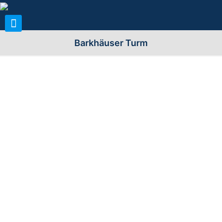
Barkhäuser Turm
Allgemeine Infos zum Turm:
Name (n) der Warte:
Barkhäuser Turm
Stadt/Gemeinde:
99198 Udestedt (VG Gramme-
Aue)
Landkreis/Region:
Landkreis Sömmerda (SÖM)
Bezirk/Land/Kanton:
Erfurt (ehemalig); Thüringen
Standort
Auf einer Anhöhe an der A71 ca.
(Berg/Straße):
2km westlich von Udestedt.
Höhe über n.N.
200m
GPS-Daten:
51° 03’ 08.77” N und 11° 06’ 00.09”