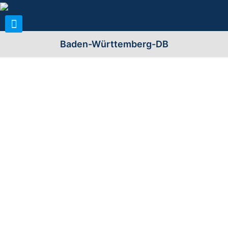
Baden-Württemberg-DB
Name der
Ort
Erhaltungszustand
Warte
Heuchelberger
Leingarten-
erhaltene Warte
Warte
Großgartach
Landturm
Ilsfeld
erhaltene Warte
Wüstenhausen
Landturm
Lauffen
erhaltene Warte
Lauffen